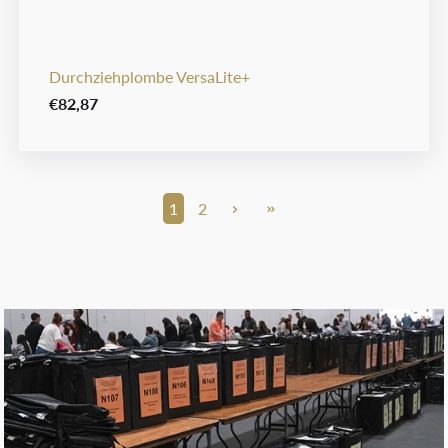
Durchziehplombe VersaLite+
€82,87
1
2