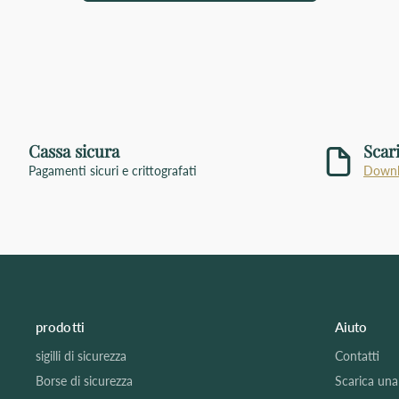
Cassa sicura
Scar
Pagamenti sicuri e crittografati
Downl
prodotti
Aiuto
sigilli di sicurezza
Contatti
Borse di sicurezza
Scarica un