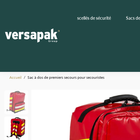
scellés de sécurité
Sacs de
Accueil
/
Sac à dos de premiers secours pour secouristes