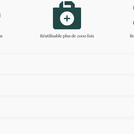
ns
Réutilisable plus de 2000 fois
Ro
ent nécessaire
le transport d'appareils médicaux, ainsi que 3 poches intérieure
vibles, identifiées par des couleurs, compartiment pour documen